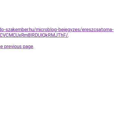
do-szakember.hu/microblog-bejegyzes/ereszcsatorna-
RCVCMCUxRm8lRDUlQkRMJThF/
.
he previous page
.